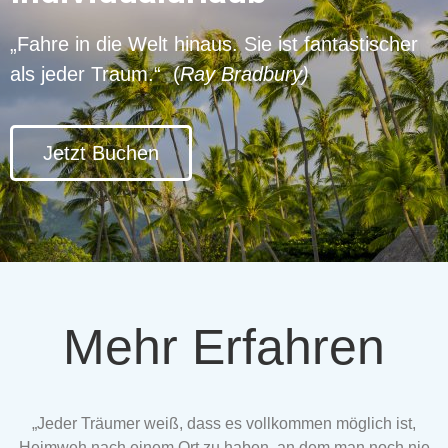
„Fahre in die Welt hinaus. Sie ist fantastischer
als jeder Traum.“ (
Ray Bradbury)
Jetzt Buchen
Mehr Erfahren
„Jeder Träumer weiß, dass es vollkommen möglich ist,
Heimweh nach einem Ort zu haben, an dem man noch nie