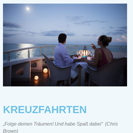
KREUZFAHRTEN
„Folge deinen Träumen! Und habe Spaß dabei“
(Chris
Brown)